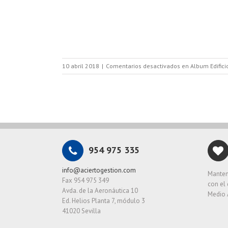
10 abril 2018
|
Comentarios desactivados
en Album Edifici
954 975 335
info@aciertogestion.com
Manten
Fax 954 975 349
con el 
Avda. de la Aeronáutica 10
Medio 
Ed. Helios Planta 7, módulo 3
41020 Sevilla