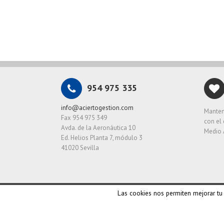
954 975 335
info@aciertogestion.com
Manten
Fax 954 975 349
con el 
Avda. de la Aeronáutica 10
Medio 
Ed. Helios Planta 7, módulo 3
41020 Sevilla
Las cookies nos permiten mejorar tu
Copyright 2018 Acierto Gestión del Sur S.L. •
Política de pri
Hecho con
por
Grupo TP