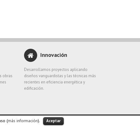
Innovación
e
Desarrollamos proyectos aplicando
as obras
diseños vanguardistas y las técnicas más
ones
recientes en eficiencia energética y
edificación.
uso (
más información
).
Aceptar