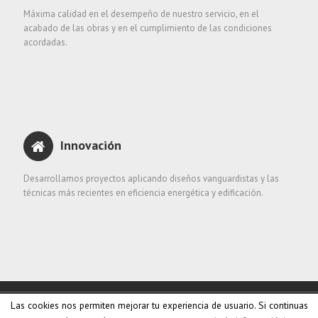
Máxima calidad en el desempeño de nuestro servicio, en el
acabado de las obras y en el cumplimiento de las condiciones
acordadas.
Innovación
Desarrollamos proyectos aplicando diseños vanguardistas y las
técnicas más recientes en eficiencia energética y edificación.
Copyright 2018 Acierto Gestión del Sur S.L. •
Política de privacidad
•
Las cookies nos permiten mejorar tu experiencia de usuario. Si continuas
Aviso legal